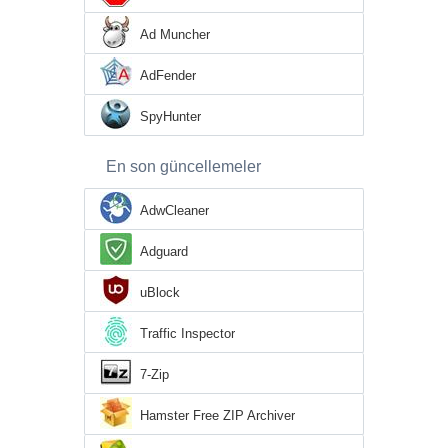
Ad Muncher
AdFender
SpyHunter
En son güncellemeler
AdwCleaner
Adguard
uBlock
Traffic Inspector
7-Zip
Hamster Free ZIP Archiver