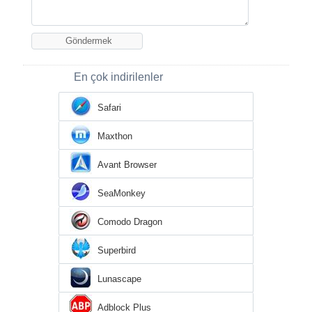
En çok indirilenler
Safari
Maxthon
Avant Browser
SeaMonkey
Comodo Dragon
Superbird
Lunascape
Adblock Plus