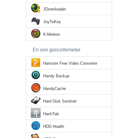
JDownloader
JoyToKey
K-Meleon
En son güncellemeler
Hamster Free Video Converter
Handy Backup
HandyCache
Hard Disk Sentinel
HashTab
HDD Health