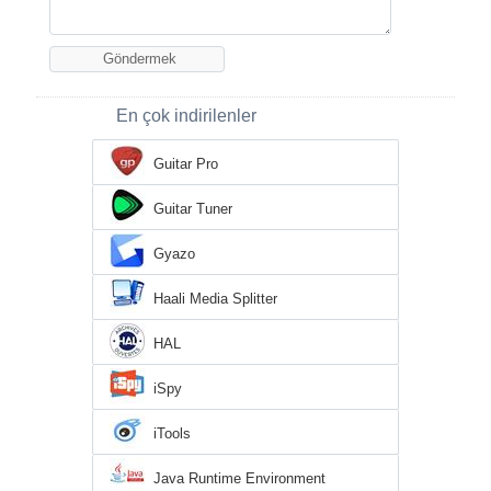
En çok indirilenler
Guitar Pro
Guitar Tuner
Gyazo
Haali Media Splitter
HAL
iSpy
iTools
Java Runtime Environment