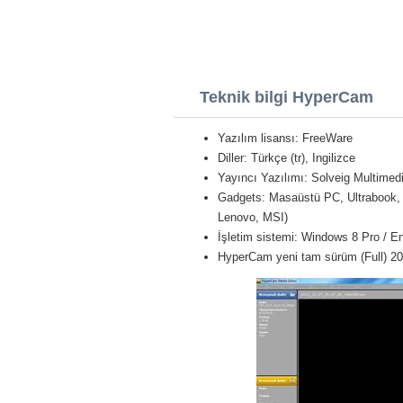
Teknik bilgi HyperCam
Yazılım lisansı: FreeWare
Diller: Türkçe (tr), Ingilizce
Yayıncı Yazılımı: Solveig Multimed
Gadgets: Masaüstü PC, Ultrabook, D
Lenovo, MSI)
İşletim sistemi: Windows 8 Pro / Ent
HyperCam yeni tam sürüm (Full) 2