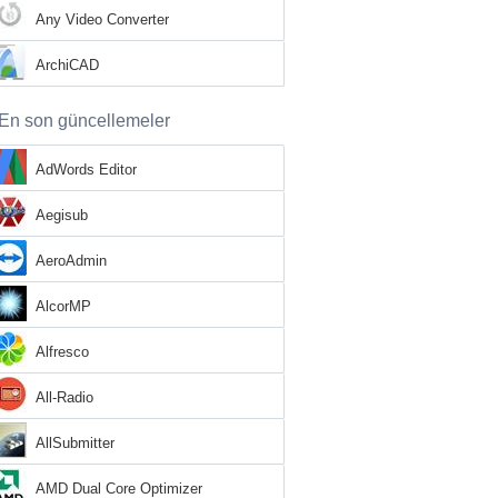
Any Video Converter
ArchiCAD
En son güncellemeler
AdWords Editor
Aegisub
AeroAdmin
AlcorMP
Alfresco
All-Radio
AllSubmitter
AMD Dual Core Optimizer