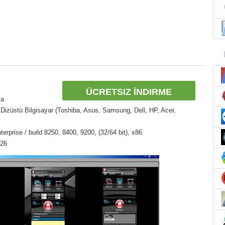
ÜCRETSIZ İNDIRME
ia
izüstü Bilgisayar (Toshiba, Asus, Samsung, Dell, HP, Acer,
erprise / build 8250, 8400, 9200, (32/64 bit), x86
026