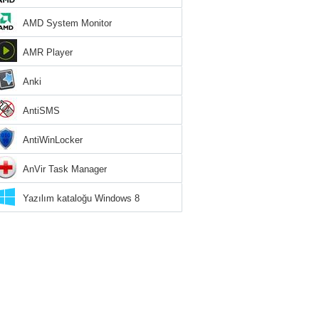
AMD System Monitor
AMR Player
Anki
AntiSMS
AntiWinLocker
AnVir Task Manager
Yazılım kataloğu Windows 8