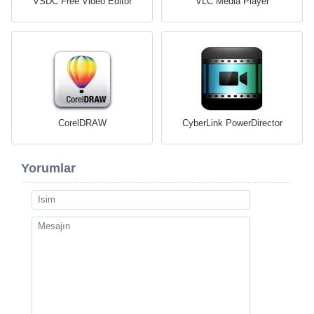
VSDC Free Video Editor
VLC Media Player
CorelDRAW
CyberLink PowerDirector
Yorumlar