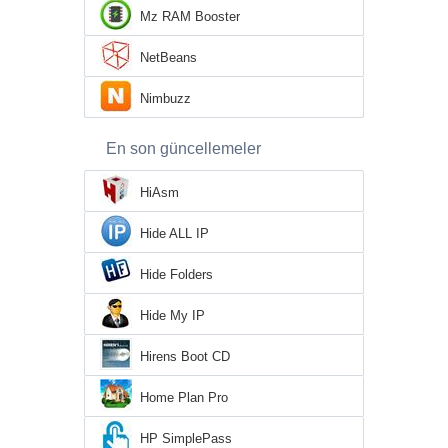
Mz RAM Booster
NetBeans
Nimbuzz
En son güncellemeler
HiAsm
Hide ALL IP
Hide Folders
Hide My IP
Hirens Boot CD
Home Plan Pro
HP SimplePass