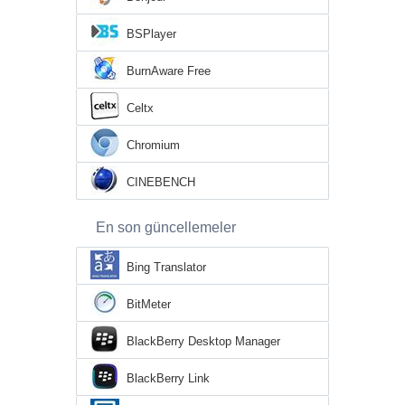
BSPlayer
BurnAware Free
Celtx
Chromium
CINEBENCH
En son güncellemeler
Bing Translator
BitMeter
BlackBerry Desktop Manager
BlackBerry Link