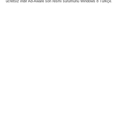
ücretsiz indir Ad-Aware son resmi sürümünü Windows 8 Türkçe.