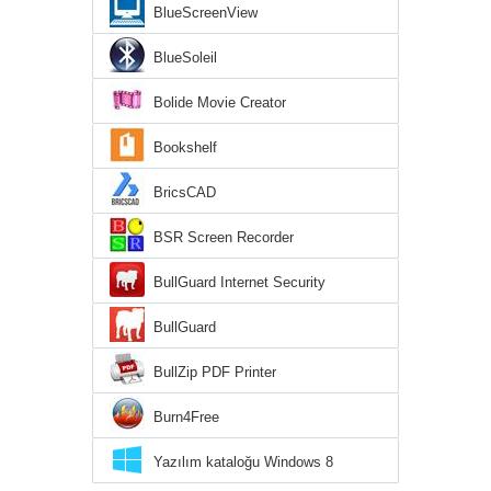
BlueScreenView
BlueSoleil
Bolide Movie Creator
Bookshelf
BricsCAD
BSR Screen Recorder
BullGuard Internet Security
BullGuard
BullZip PDF Printer
Burn4Free
Yazılım kataloğu Windows 8